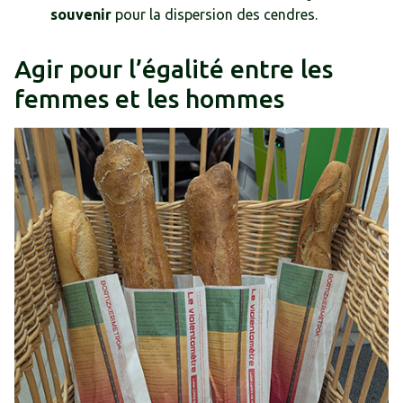
souvenir
pour la dispersion des cendres.
Agir pour l’égalité entre les
femmes et les hommes
Au
cours
du
mandat,
nous
avons
:
Créé
une
commission
extra-
municipale