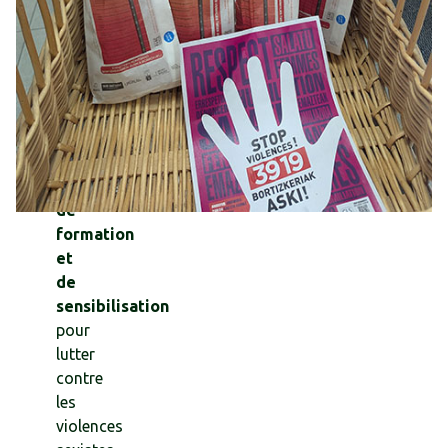
Égalité
Femmes-
Hommes.
Mis
en
place
des
actions
de
formation
et
de
sensibilisation
pour
lutter
contre
les
violences