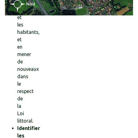
les
riverains
et
les
habitants,
et
en
mener
de
nouveaux
dans
le
respect
de
la
Loi
littoral.
Identifier
les