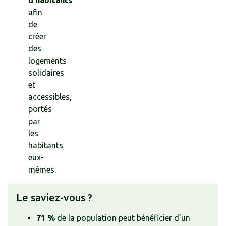
afin
de
créer
des
logements
solidaires
et
accessibles,
portés
par
les
habitants
eux-
mêmes.
Le saviez-vous ?
71 %
de la population peut bénéficier d’un