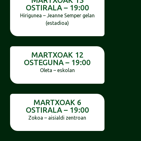
MARTXOAK 13
OSTIRALA – 19:00
Hirigunea – Jeanne Semper gelan
(estadioa)
MARTXOAK 12
OSTEGUNA – 19:00
Oleta – eskolan
MARTXOAK 6
OSTIRALA – 19:00
Zokoa – aisialdi zentroan