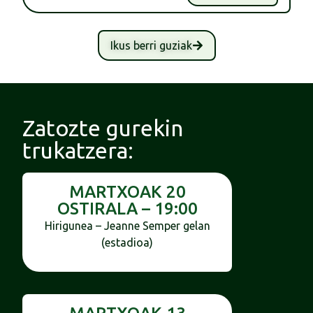
Ikus berri guziak
Zatozte gurekin
trukatzera:
MARTXOAK 20
OSTIRALA – 19:00
Hirigunea – Jeanne Semper gelan
(estadioa)