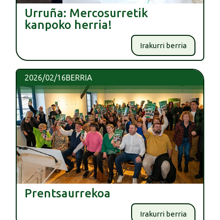
Urruña: Mercosurretik
kanpoko herria!
Irakurri berria
2026/02/16
BERRIA
Prentsaurrekoa
Irakurri berria