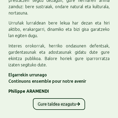
prestatzen segitu dezagun, gure herriaren arima
zainduz: bere sustraiak, ondare natural eta kulturala,
nortasuna.
Urruñak lurraldean bere lekua har dezan eta hiri
aktibo, erakargarri, dinamiko eta bizi gisa garatzeko
lan egiten dugu.
Interes orokorrak, herriko ondasunen defentsak,
gardentasunak eta adostasunak gidatu dute gure
ekintza publikoa. Balore horiek gure iparrorratza
izaten segituko dute.
Elgarrekin urrunago
Continuons ensemble pour notre avenir
Philippe ARAMENDI
Gure taldea ezagutu