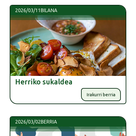
2026/03/11
BILANA
Herriko sukaldea
Irakurri berria
2026/03/02
BERRIA