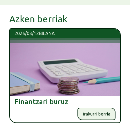
Azken berriak
2026/03/12
BILANA
Finantzari buruz
Irakurri berria