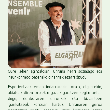
Gure lehen agintaldian, Urruña herri sozialago eta
iraunkorrago baterako oinarriak ezarri ditugu.
Esperientziak eman indarrarekin, orain, elgarrekin,
abiatuak diren proiektu guziak garatzen segitu behar
dugu, denboraren erronkak eta biztanleen
igurikatzeak kontuan hartuz. Urruñaren geroa