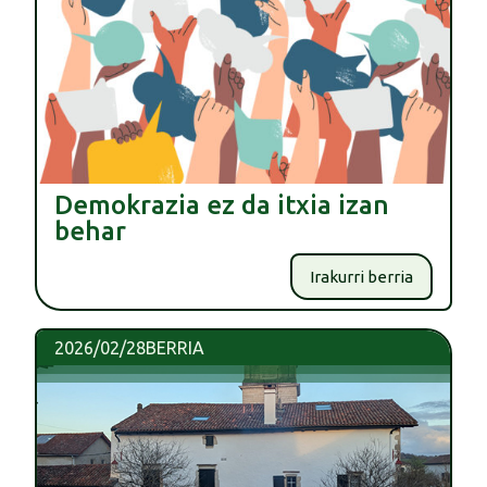
Demokrazia ez da itxia izan
behar
Irakurri berria
2026/02/28
BERRIA