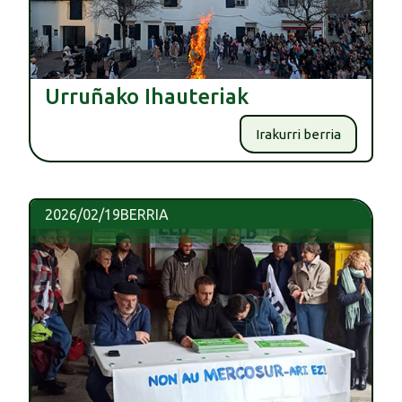
Urruñako Ihauteriak
Irakurri berria
2026/02/19
BERRIA