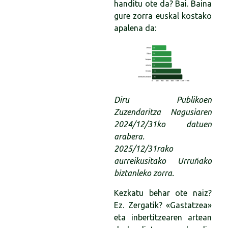
handitu ote da? Bai. Baina
gure zorra euskal kostako
apalena da:
Diru Publikoen
Zuzendaritza Nagusiaren
2024/12/31ko datuen
arabera.
2025/12/31rako
aurreikusitako Urruñako
biztanleko zorra.
Kezkatu behar ote naiz?
Ez. Zergatik? «Gastatzea»
eta inbertitzearen artean