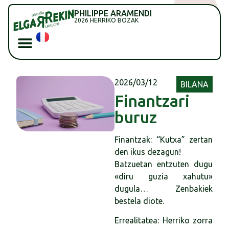
PHILIPPE ARAMENDI
2026 HERRIKO BOZAK
2026/03/12
BILANA
Finantzari
buruz
Finantzak: “Kutxa” zertan
den ikus dezagun!
Batzuetan entzuten dugu
«diru guzia xahutu»
dugula… Zenbakiek
bestela diote.
Errealitatea: Herriko zorra