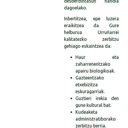
desberdintasun handia
dagoelako.
Inbertitzea, epe luzera
eraikitzea da. Gure
helburua Urruñarrei
kalitatezko zerbitzu
gehiago eskaintzea da:
Haur eta
zaharrenentzako
apairu biologikoak.
Gazteentzako
etxebizitza
eskuragarriak.
Guztieri irekia den
gune kultural bat.
Kudeaketa
administratiborako
zerbitzu berria.