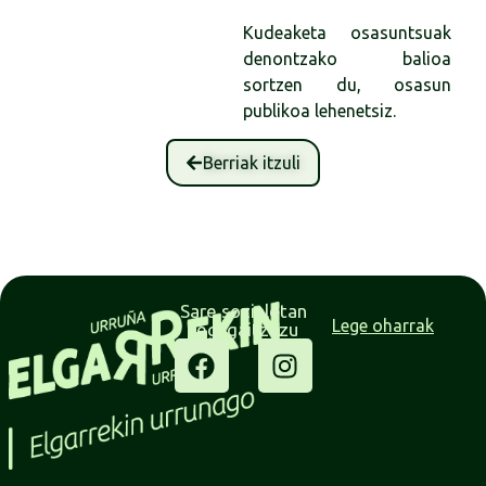
Kudeaketa osasuntsuak
denontzako balioa
sortzen du, osasun
publikoa lehenetsiz.
Berriak itzuli
Sare sozialetan
Lege oharrak
segi gaitzazu