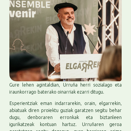
Gure lehen agintaldian, Urruña herri sozialago eta
iraunkorrago baterako oinarriak ezarri ditugu.
Esperientziak eman indarrarekin, orain, elgarrekin,
abiatuak diren proiektu guziak garatzen segitu behar
dugu, denboraren erronkak eta biztanleen
igurikatzeak kontuan hartuz. Urruñaren geroa