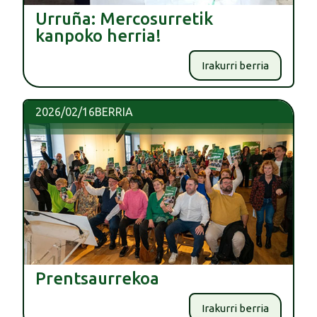
Urruña: Mercosurretik
kanpoko herria!
Irakurri berria
2026/02/16
BERRIA
Prentsaurrekoa
Irakurri berria