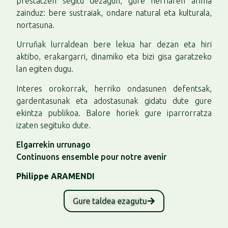
prestatzen segitu dezagun, gure herriaren arima
zainduz: bere sustraiak, ondare natural eta kulturala,
nortasuna.
Urruñak lurraldean bere lekua har dezan eta hiri
aktibo, erakargarri, dinamiko eta bizi gisa garatzeko
lan egiten dugu.
Interes orokorrak, herriko ondasunen defentsak,
gardentasunak eta adostasunak gidatu dute gure
ekintza publikoa. Balore horiek gure iparrorratza
izaten segituko dute.
Elgarrekin urrunago
Continuons ensemble pour notre avenir
Philippe ARAMENDI
Gure taldea ezagutu