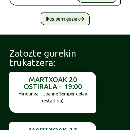
Ikus berri guziak
Zatozte gurekin
trukatzera:
MARTXOAK 20
OSTIRALA – 19:00
Hirigunea – Jeanne Semper gelan
(estadioa)