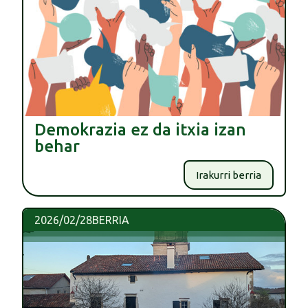
Demokrazia ez da itxia izan
behar
Irakurri berria
2026/02/28
BERRIA