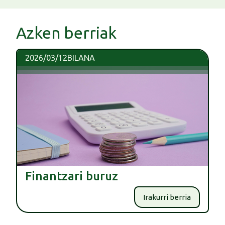
Azken berriak
2026/03/12
BILANA
Finantzari buruz
Irakurri berria