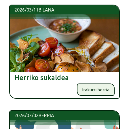
2026/03/11
BILANA
Herriko sukaldea
Irakurri berria
2026/03/02
BERRIA