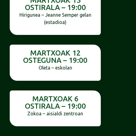
MARTXOAK 13
OSTIRALA – 19:00
Hirigunea – Jeanne Semper gelan
(estadioa)
MARTXOAK 12
OSTEGUNA – 19:00
Oleta – eskolan
MARTXOAK 6
OSTIRALA – 19:00
Zokoa – aisialdi zentroan