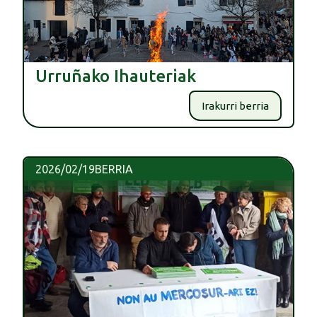
Urruñako Ihauteriak
Irakurri berria
2026/02/19
BERRIA