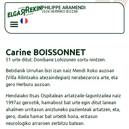
PHILIPPE ARAMENDI
2026 HERRIKO BOZAK
Carine BOISSONNET
51 urte ditut. Donibane Lohizunen sortu nintzen.
Betidanik Urruñan bizi izan naiz Mendi Xoko auzoan
(Villa Xilintxako atezaindegian) nerabezarora arte, eta
gero Herburu auzoan.
Hendaiako Itsas Ospitalean artatzaile-laguntzailea naiz
1997az geroztik, hamabost bat urte egin ditut lanean
ahalmen urritasun aniztuneko pazienteak artatzen, eta,
gero, duela hamar bat urtetik hona, eritasun
neurologiko arraroen zerbitzu batean.