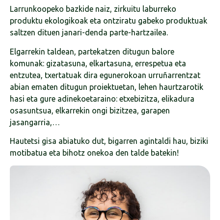
Larrunkoopeko bazkide naiz, zirkuitu laburreko
produktu ekologikoak eta ontziratu gabeko produktuak
saltzen dituen janari-denda parte-hartzailea.
Elgarrekin taldean, partekatzen ditugun balore
komunak: gizatasuna, elkartasuna, errespetua eta
entzutea, txertatuak dira egunerokoan urruñarrentzat
abian ematen ditugun proiektuetan, lehen haurtzarotik
hasi eta gure adinekoetaraino: etxebizitza, elikadura
osasuntsua, elkarrekin ongi bizitzea, garapen
jasangarria,…
Hautetsi gisa abiatuko dut, bigarren agintaldi hau, biziki
motibatua eta bihotz onekoa den talde batekin!