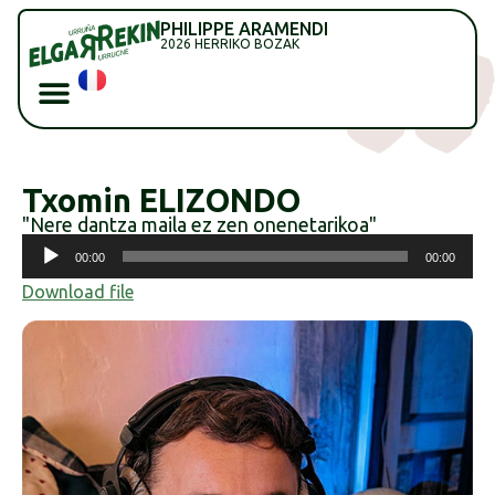
PHILIPPE ARAMENDI
2026 HERRIKO BOZAK
Txomin ELIZONDO
"Nere dantza maila ez zen onenetarikoa"
Soinu
00:00
00:00
erreproduzigailua
Download file