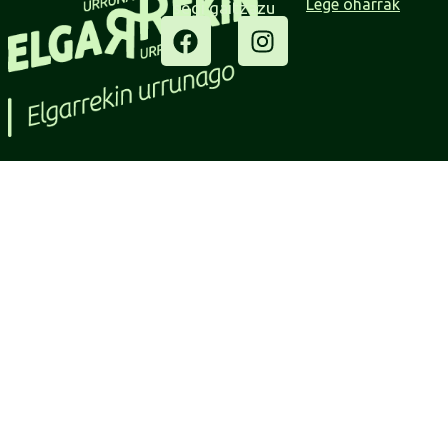
Lege oharrak
segi gaitzazu