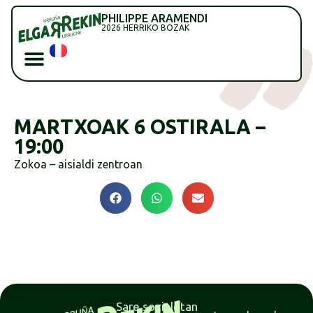
PHILIPPE ARAMENDI
2026 HERRIKO BOZAK
MARTXOAK 6 OSTIRALA –
19:00
Zokoa – aisialdi zentroan
Sare sozialetan