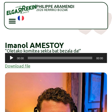
PHILIPPE ARAMENDI
2026 HERRIKO BOZAK
Imanol AMESTOY
"Oletako komitea sekta bat bezala da!"
Soinu
00:00
00:00
erreproduzigailua
Download file