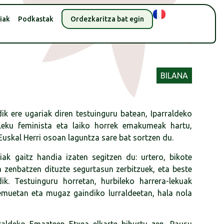
iak
Podkastak
Ordezkaritza bat egin
BILANA
ik ere ugariak diren testuinguru batean, Iparraldeko
eku feminista eta laiko horrek emakumeak hartu,
 Euskal Herri osoan laguntza sare bat sortzen du.
ak gaitz handia izaten segitzen du: urtero, bikote
 zenbatzen dituzte segurtasun zerbitzuek, eta beste
ik. Testuinguru horretan, hurbileko harrera-lekuak
remuetan eta mugaz gaindiko lurraldeetan, hala nola