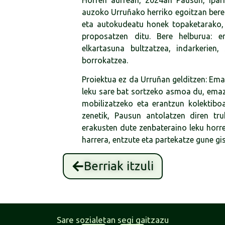
Horren aurrean, 2024an Pausun, Ipar
auzoko Urruñako herriko egoitzan bere l
eta autokudeatu honek topaketarako, 
proposatzen ditu. Bere helburua: 
elkartasuna bultzatzea, indarkerien
borrokatzea.
Proiektua ez da Urruñan gelditzen: Ema
leku sare bat sortzeko asmoa du, emazt
mobilizatzeko eta erantzun kolektiboa
zenetik, Pausun antolatzen diren tru
erakusten dute zenbateraino leku horr
harrera, entzute eta partekatze gune gi
Berriak itzuli
Sare sozialetan segi gaitzazu