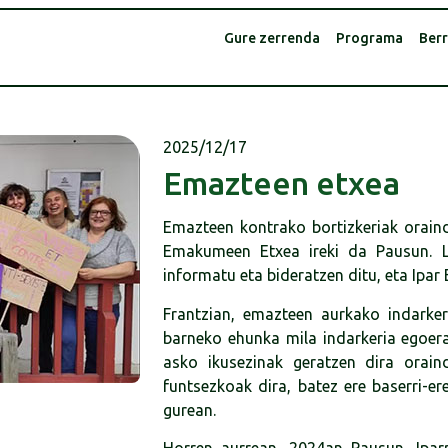
Gure zerrenda
Programa
Berr
2025/12/17
Emazteen etxea
Emazteen kontrako bortizkeriak oraind
Emakumeen Etxea ireki da Pausun. L
informatu eta bideratzen ditu, eta Ipar
Frantzian, emazteen aurkako indarkeri
barneko ehunka mila indarkeria egoera
asko ikusezinak geratzen dira oraind
funtsezkoak dira, batez ere baserri-e
gurean.