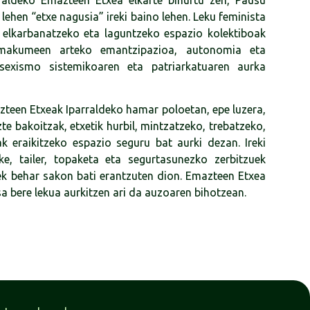
raldeko Emazteen Etxea elkarte bihurtu zen, Pausu
ehen “etxe nagusia” ireki baino lehen. Leku feminista
elkarbanatzeko eta laguntzeko espazio kolektiboak
emakumeen arteko emantzipazioa, autonomia eta
, sexismo sistemikoaren eta patriarkatuaren aurka
zteen Etxeak Iparraldeko hamar poloetan, epe luzera,
e bakoitzak, etxetik hurbil, mintzatzeko, trebatzeko,
k eraikitzeko espazio seguru bat aurki dezan. Ireki
ke, tailer, topaketa eta segurtasunezko zerbitzuek
ek behar sakon bati erantzuten dion. Emazteen Etxea
sa bere lekua aurkitzen ari da auzoaren bihotzean.