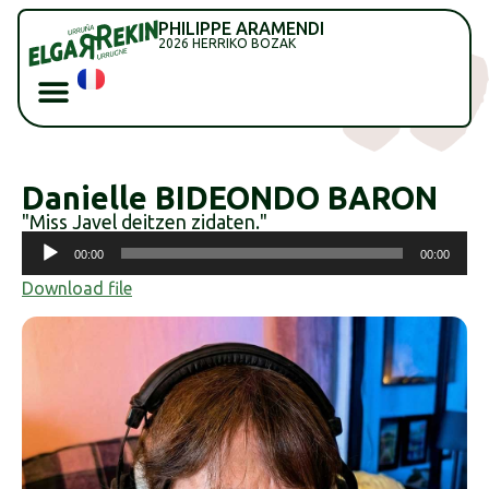
PHILIPPE ARAMENDI
2026 HERRIKO BOZAK
Danielle BIDEONDO BARON
"Miss Javel deitzen zidaten."
Soinu
00:00
00:00
erreproduzigailua
Download file