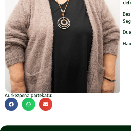
def
Best
Sag
Duel
Hau
Aurkezpena partekatu: