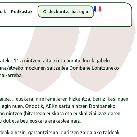
iak
Podkastak
Ordezkaritza bat egin
teko 11.a nintzen, aitatxi eta amatxi lurrik gabeko
stuna/etxeko mozkinen saltzailea Donibane Lohitzuneko
nai-arreba.
ailea… euskara, nire familiaren hizkuntza, berriz ikasi nuen
 egin nuen. Ondotik, AEKn sartu nintzen Donibaneko
n nintzen (bitartean euskara eta euskal zibilizazioaren
u dut eta beti euskara erakaslea naiz.
deak aintzin, garrantzitsua iduritzen zaidalako taldeak