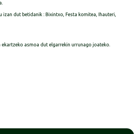
a.
 izan dut betidanik : Bixintxo, Festa komitea, Ihauteri,
za ekartzeko asmoa dut elgarrekin urrunago joateko.