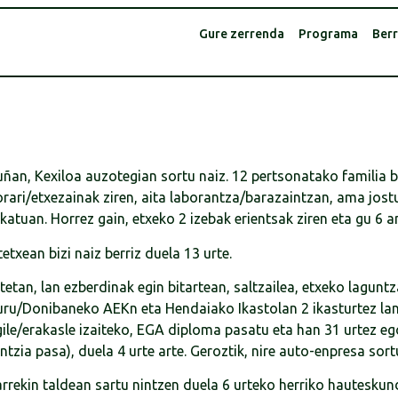
Gure zerrenda
Programa
Berr
uñan, Kexiloa auzotegian sortu naiz. 12 pertsonatako familia ba
orari/etxezainak ziren, aita laborantza/barazaintzan, ama jo
katuan. Horrez gain, etxeko 2 izebak erientsak ziren eta gu 6 a
etxean bizi naiz berriz duela 13 urte.
etan, lan ezberdinak egin bitartean, saltzailea, etxeko laguntz
uru/Donibaneko AEKn eta Hendaiako Ikastolan 2 ikasturtez lan
gile/erakasle izaiteko, EGA diploma pasatu eta han 31 urtez ego
ntzia pasa), duela 4 urte arte. Geroztik, nire auto-enpresa sort
arrekin taldean sartu nintzen duela 6 urteko herriko hauteskun