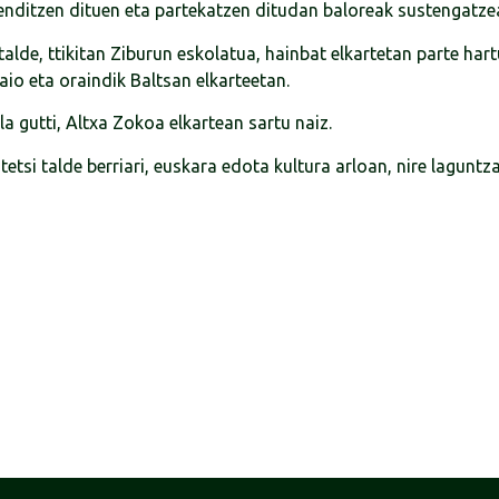
enditzen dituen eta partekatzen ditudan baloreak sustengatze
alde, ttikitan Ziburun eskolatua, hainbat elkartetan parte hartu
aio eta oraindik Baltsan elkarteetan.
a gutti, Altxa Zokoa elkartean sartu naiz.
tetsi talde berriari, euskara edota kultura arloan, nire lagunt