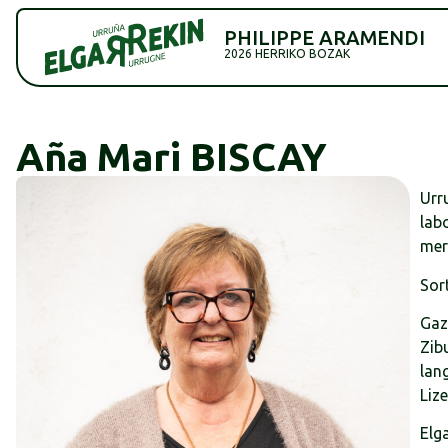
PHILIPPE ARAMENDI
2026 HERRIKO BOZAK
Aña Mari BISCAY
Urr
lab
mer
Sort
Gazt
Zib
lan
Lize
Elg