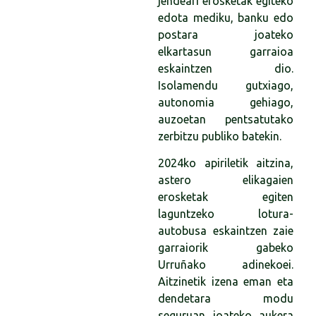
jendeari erosketak egiteko
edota mediku, banku edo
postara joateko
elkartasun garraioa
eskaintzen dio.
Isolamendu gutxiago,
autonomia gehiago,
auzoetan pentsatutako
zerbitzu publiko batekin.
2024ko apiriletik aitzina,
astero elikagaien
erosketak egiten
laguntzeko lotura-
autobusa eskaintzen zaie
garraiorik gabeko
Urruñako adinekoei.
Aitzinetik izena eman eta
dendetara modu
seguruan joateko aukera