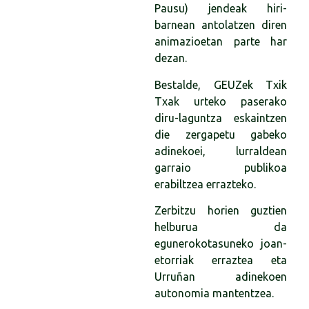
Pausu) jendeak hiri-
barnean antolatzen diren
animazioetan parte har
dezan.
Bestalde, GEUZek Txik
Txak urteko paserako
diru-laguntza eskaintzen
die zergapetu gabeko
adinekoei, lurraldean
garraio publikoa
erabiltzea errazteko.
Zerbitzu horien guztien
helburua da
egunerokotasuneko joan-
etorriak erraztea eta
Urruñan adinekoen
autonomia mantentzea.