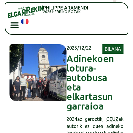
PHILIPPE ARAMENDI
2026 HERRIKO BOZAK
2025/12/22
BILANA
Adinekoen
lotura-
autobusa
eta
elkartasun
garraioa
2024az geroztik,
GEUZ
ak
autorik ez duen adineko