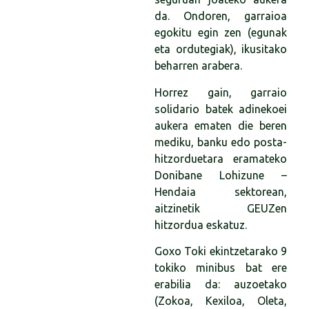
da. Ondoren, garraioa
egokitu egin zen (egunak
eta ordutegiak), ikusitako
beharren arabera.
Horrez gain, garraio
solidario batek adinekoei
aukera ematen die beren
mediku, banku edo posta-
hitzorduetara eramateko
Donibane Lohizune –
Hendaia sektorean,
aitzinetik GEUZen
hitzordua eskatuz.
Goxo Toki ekintzetarako 9
tokiko minibus bat ere
erabilia da: auzoetako
(Zokoa, Kexiloa, Oleta,