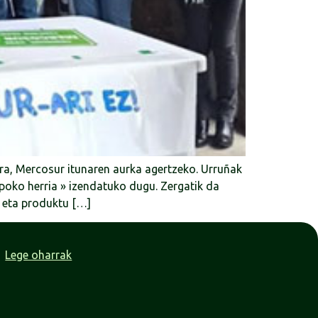
ira, Mercosur itunaren aurka agertzeko. Urruñak
npoko herria » izendatuko dugu. Zergatik da
i eta produktu […]
Lege oharrak