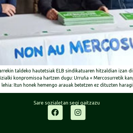
rrekin taldeko hautetsiak ELB sindikatuaren hitzaldian izan d
fizialki konpromisoa hartzen dugu: Urruña « Mercosurretik ka
 lehia: Itun honek hemengo arauak betetzen ez dituzten harag
Sare sozialetan segi gaitzazu