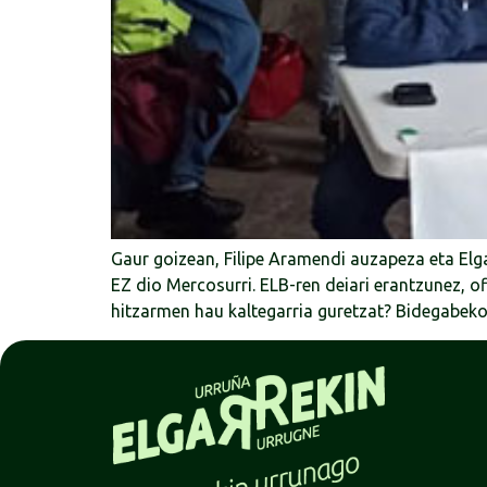
Gaur goizean, Filipe Aramendi auzapeza eta Elga
EZ dio Mercosurri. ELB-ren deiari erantzunez, o
hitzarmen hau kaltegarria guretzat? Bidegabeko