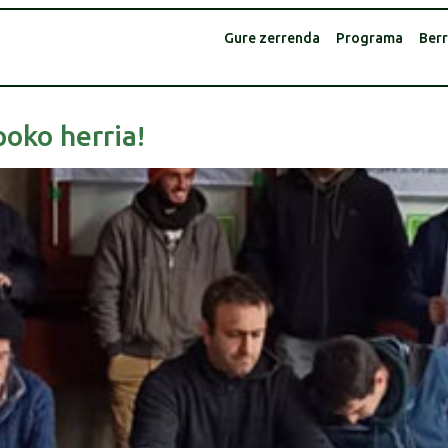
Gure zerrenda
Programa
Berr
oko herria!