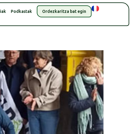
iak
Podkastak
Ordezkaritza bat egin